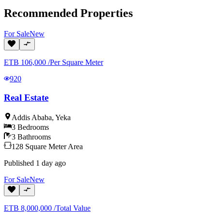
Recommended Properties
For
Sale
New
ETB
106,000
/
Per Square Meter
920
Real Estate
Addis Ababa
,
Yeka
3
Bedrooms
3
Bathrooms
128
Square Meter
Area
Published
1 day ago
For
Sale
New
ETB
8,000,000
/
Total Value