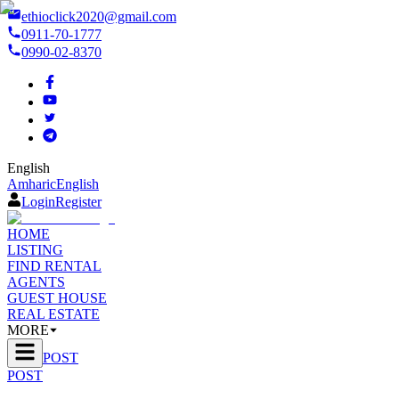
ethioclick2020@gmail.com
0911-70-1777
0990-02-8370
English
Amharic
English
Login
Register
HOME
LISTING
FIND RENTAL
AGENTS
GUEST HOUSE
REAL ESTATE
MORE
POST
POST