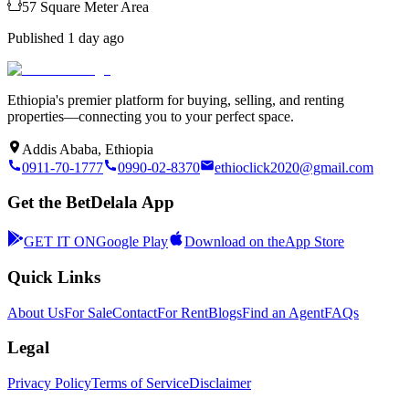
57
Square Meter
Area
Published
1 day ago
Ethiopia's premier platform for buying, selling, and renting
properties—connecting you to your perfect space.
Addis Ababa, Ethiopia
0911-70-1777
0990-02-8370
ethioclick2020@gmail.com
Get the BetDelala App
GET IT ON
Google Play
Download on the
App Store
Quick Links
About Us
For Sale
Contact
For Rent
Blogs
Find an Agent
FAQs
Legal
Privacy Policy
Terms of Service
Disclaimer