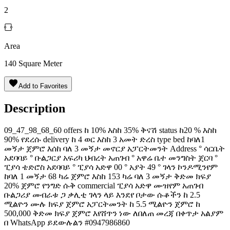
2
Area
140
Square Meter
Add to Favorites
Description
09_47_98_68_60 offers ከ 10% እስከ 35% ቅናሽ status ከ20 % እስከ
90% የደረሱ delivery ከ 4 ወር እስከ 3 አመት ድረስ type bed ከባለ1
መኝታ ጀምሮ እሰከ ባለ 3 መኝታ መኖርያ አፓርትመንት Address ° ሳርቤት
አደባባይ ° ቡልጋርያ አፍሪካ ህብረት አጠገብ ° አዋሬ ቤተ መንግስት ጀርባ °
ፒያሳ ቴድሮስ አደባባይ ° ፒያሳ አድዋ 00 ° አያት 49 ° ገላን ኮንዶሚንየም
ከባለ 1 መኝታ 68 ካሬ ጀምሮ እስከ 153 ካሬ ባለ 3 መኝታ ቅድመ ክፍያ
20% ጀምሮ የንግድ ሱቅ commercial ፒያሳ አድዋ ሙዝየም አጠገብ
ቡልጋሪያ መብራቱ ጋ ቃሊቲ ገላን ላይ እንደየ ቦታው ሱቆችን ከ 2.5
ሚልዮን ሙሉ ክፍያ ጀምሮ አፓርትመንት ከ 5.5 ሚልዮን ጀምሮ ከ
500,000 ቅድመ ክፍያ ጀምሮ እየሸጥን ነው ለበለጠ መረጃ በቀጥታ አልያም
በ WhatsApp ይደውሉልን #0947986860