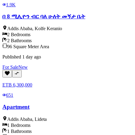
1.9K
በ 8 ሚሊዮን ብር ባለ ሁለት መኝታ ቤት
Addis Ababa
,
Kolfe Keranio
2
Bedrooms
2
Bathrooms
96
Square Meter
Area
Published
1 day ago
For
Sale
New
ETB
6,300,000
651
Apartment
Addis Ababa
,
Lideta
1
Bedrooms
1
Bathrooms