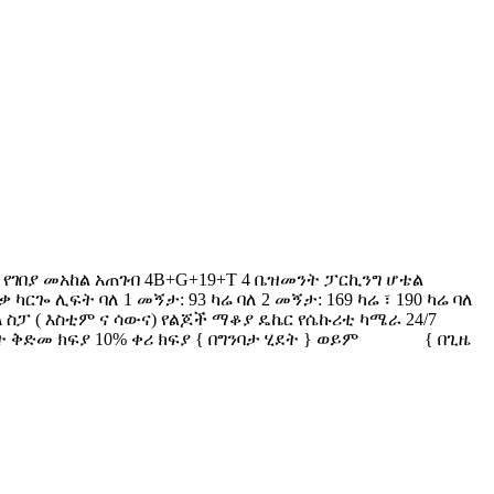
ረት የገበያ መአከል አጠገብ 4B+G+19+T 4 ቤዝመንት ፓርኪንግ ሆቴል
ካርጐ ሊፍት ባለ 1 መኝታ: 93 ካሬ ባለ 2 መኝታ: 169 ካሬ ፣ 190 ካሬ ባለ
 ስፓ ( እስቲም ና ሳውና) የልጆች ማቆያ ዴኬር የሴኩሪቲ ካሜራ 24/7
ወራት ቅድመ ክፍያ 10% ቀሪ ክፍያ { በግንባታ ሂደት } ወይም { በጊዜ