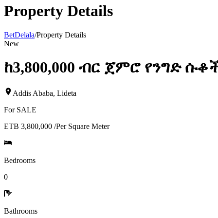
Property Details
BetDelala
/
Property Details
New
ከ3,800,000 ብር ጀምሮ የንግድ ሱቆ
Addis Ababa
,
Lideta
For
SALE
ETB 3,800,000
/
Per Square Meter
Bedrooms
0
Bathrooms