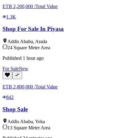
ETB
2,200,000
/
Total Value
1.3K
Shop For Sale In Piyasa
Addis Ababa
,
Arada
24
Square Meter
Area
Published
1 hour ago
For
Sale
New
ETB
2,800,000
/
Total Value
842
Shop Sale
Addis Ababa
,
Yeka
13
Square Meter
Area