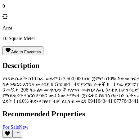
0
Area
10
Square Meter
Add to Favorites
Description
የንግድ ሱቆች ከ10 ካሬ ወይም ከ 3,500,000 ብር ጀምሮ በ10% ቅድመ ክፍያ
ስታንዳርድ እንግዳ መቀበያ ከ Ground - 4ኛ የንግድ ሱቆች ከ 11 ካሬ ጀምሮ ከ
3 መኝታ: 206 ካሬ ልዩ መገልገያዎች የእግዳ መቀበያ ሎቢ (ሆቴል ስታንዳርድ
የማይቋረጥ የከርሰ ምድር ውኃ አውቶማቲክ ጀነሬተር የድንስ ቦታ ከነ ኪችኑ
ሂደት } በ10% ቅድሠ ክፍያ ብቻ ለበለጠ መረጃ 0941643441 0777643441
Recommended Properties
For
Sale
New