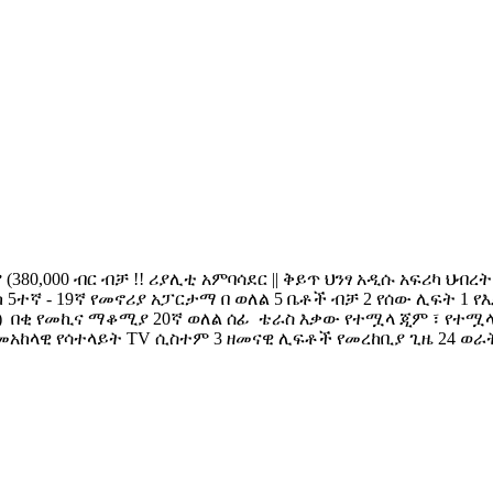
 (380,000 ብር ብቻ !! ሪያሊቲ አምባሳደር || ቅይጥ ህንፃ አዲሱ አፍሪካ ህብ
 5ተኛ - 19ኛ የመኖሪያ አፓርታማ በ ወለል 5 ቤቶች ብቻ 2 የሰው ሊፍት 1 የእቃ 
) ️ በቂ የመኪና ማቆሚያ 20ኛ ወለል ሰፊ ቴራስ እቃው የተሟላ ጂም ፣ የተሟላ
 መአከላዊ የሳተላይት TV ሲስተም 3 ዘመናዊ ሊፍቶች የመረከቢያ ጊዜ 24 