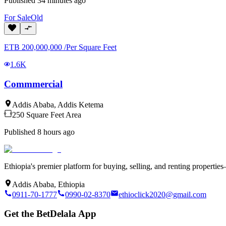
Published
34 minutes ago
For
Sale
Old
ETB
200,000,000
/
Per Square Feet
1.6K
Commmercial
Addis Ababa
,
Addis Ketema
250
Square Feet
Area
Published
8 hours ago
Ethiopia's premier platform for buying, selling, and renting properti
Addis Ababa, Ethiopia
0911-70-1777
0990-02-8370
ethioclick2020@gmail.com
Get the BetDelala App