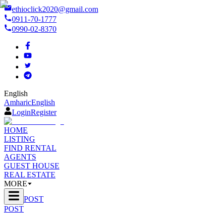
ethioclick2020@gmail.com
0911-70-1777
0990-02-8370
English
Amharic
English
Login
Register
HOME
LISTING
FIND RENTAL
AGENTS
GUEST HOUSE
REAL ESTATE
MORE
POST
POST