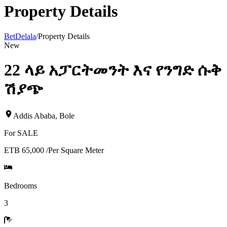
Property Details
BetDelala
/
Property Details
New
22 ላይ አፓርትመንት እና የንግድ ሱቅ
ሽያጭ
Addis Ababa
,
Bole
For
SALE
ETB 65,000
/
Per Square Meter
Bedrooms
3