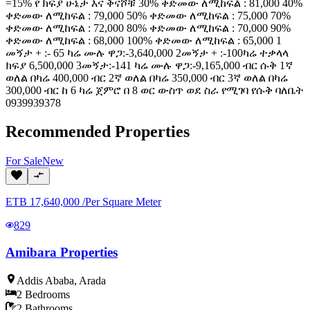
=15% የ ክፍያ ሁኔታ እና ቅናሾቹ 30% ቀድመው ለሚከፍል : 81,000 40%
ቀድመው ለሚከፍል : 79,000 50% ቀድመው ለሚከፍል : 75,000 70%
ቀድመው ለሚከፍል : 72,000 80% ቀድመው ለሚከፍል : 70,000 90%
ቀድመው ለሚከፍል : 68,000 100% ቀድመው ለሚከፍል : 65,000 1
መኝታ + :- 65 ካሬ ሙሉ ዋጋ:-3,640,000 2መኝታ + :-100ካሬ ተቃላላ
ክፍያ 6,500,000 3መኝታ:-141 ካሬ ሙሉ ዋጋ:-9,165,000 ብር ሱቅ 1ኛ
ወለል በካሬ 400,000 ብር 2ኛ ወለል በካሬ 350,000 ብር 3ኛ ወለል በካሬ
300,000 ብር ከ 6 ካሬ ጀምሮ በ 8 ወር ውስጥ ወደ ስራ የሚገባ የሱቅ ባለቤት
0939939378
Recommended Properties
For
Sale
New
ETB
17,640,000
/
Per Square Meter
829
Amibara Properties
Addis Ababa
,
Arada
2
Bedrooms
2
Bathrooms