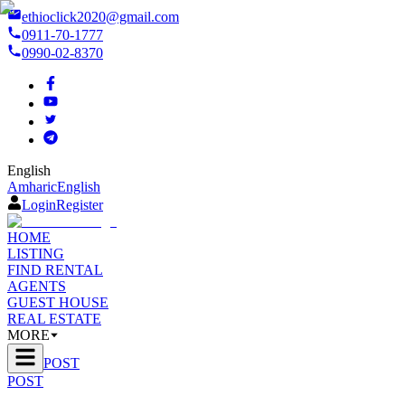
ethioclick2020@gmail.com
0911-70-1777
0990-02-8370
English
Amharic
English
Login
Register
HOME
LISTING
FIND RENTAL
AGENTS
GUEST HOUSE
REAL ESTATE
MORE
POST
POST