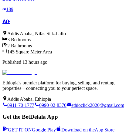
189
ለቡ
Addis Ababa
,
Nifas Silk-Lafto
3
Bedrooms
2
Bathrooms
145
Square Meter
Area
Published
13 hours ago
Ethiopia's premier platform for buying, selling, and renting
properties—connecting you to your perfect space.
Addis Ababa, Ethiopia
0911-70-1777
0990-02-8370
ethioclick2020@gmail.com
Get the BetDelala App
GET IT ON
Google Play
Download on the
App Store