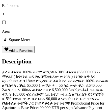
Bathrooms
3
Area
141
Square Meter
Add to Favorites
Description
ታላቅ ቅእናሽ 100% ቀድም ለሚከፍል 30% ቅእናሽ (65,000.00) 22
ማዞሪያ ( ከጎላጉል ወደ ቦሌ በሚወስደው መንገድ ) የንግድ ሱቅ እና
አፓርትመንታ በ 18ወር የሚረከቡት ልዩ ቅናሽ የተደረገለት 100% ቀድመዉ
ለሚከፍሉ: በካሬ 65,000 1 መኝታ + :- 56 ካሬ ሙሉ ዋጋ:-3,640,000
2መኝታ + :-100ካሬ ጠቅላላ ክፍያ 6,500,000 3መኝታ:-141 ካሬ ሙሉ
ዋጋ:-9,165,000 ብር በረጅም ጊዜ ክፍያ መክፈል ለሚፈልጉ ደንምበኞች
በ15% ቅድመ ክፍያ ብቻ በካሬ 90,000 ለአምስት ቤት ብቻ ከተለያዩ
የአከፋፈል ቅናሾች ጋር የክፍያ ሁኔታ እና ቅናሾቹ Promotional Price for
Apartments Base Price: 90,000 ETB per sqm Advance Payment