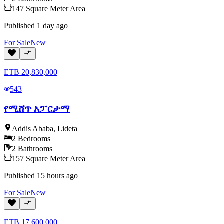
147
Square Meter
Area
Published
1 day ago
For
Sale
New
ETB
20,830,000
543
የሚሸጥ አፓርታማ
Addis Ababa
,
Lideta
2
Bedrooms
2
Bathrooms
157
Square Meter
Area
Published
15 hours ago
For
Sale
New
ETB
17,600,000