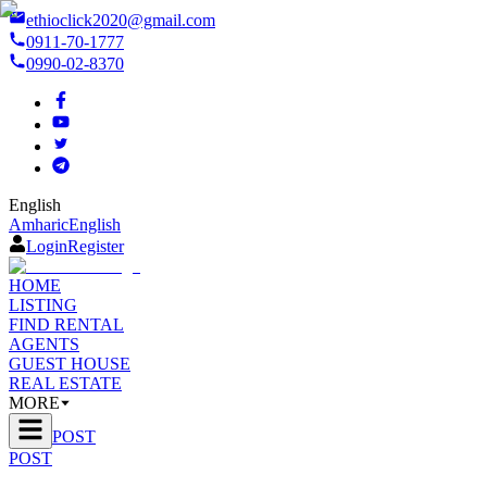
ethioclick2020@gmail.com
0911-70-1777
0990-02-8370
English
Amharic
English
Login
Register
HOME
LISTING
FIND RENTAL
AGENTS
GUEST HOUSE
REAL ESTATE
MORE
POST
POST