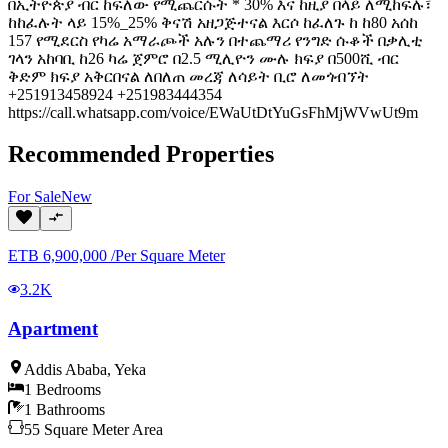
በኢትዮጵያ ብር ከፍለው የሚጨርሱት * 30% እና ከዚያ በላይ ለሚከፍሉ፣
ከከፈሉት ላይ 15%_25% ቅናሽ አዘጋጅተናል እርሶ ከፈለጉ ከ ከ80 አሰከ
157 የሚደርስ የካሬ አማራጮች አሉን በተጨማሪ የንግድ ሱቆች በቃሊቲ
ገላን አከባቢ ከ26 ካሬ ጀምሮ በ2.5 ሚሊዮን ሙሉ ክፍያ በ500ሺ ብር
ቅድም ክፍያ አቅርበናል ለበለጠ መረጃ ለሳይት ቢሮ ለመጎብኘት
+251913458924 +251983444354
https://call.whatsapp.com/voice/EWaUtDtYuGsFhMjWVwUt9m
Recommended Properties
For
Sale
New
ETB
6,900,000
/
Per Square Meter
3.2K
Apartment
Addis Ababa
,
Yeka
1
Bedrooms
1
Bathrooms
55
Square Meter
Area