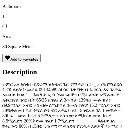
Bathrooms
1
Area
80
Square Meter
Add to Favorites
Description
ቴምር ሪል እስቴት በድጋሚ ለአጭር ጊዜ የሚቆይ ከ15 _ 35% የሚደርስ
ቅናሽ ይዞሎት መቶል 0913458924 ️ሳር ቤት ቫቲካን ኤንባሲ እና በአዋሬ
አደባባይ ከባለ 1 _ 3መኝታ አፓርትመንቶችን በሚፈልጉት አማራጮች
አቅርበናል ️በሳር ቤት 65/35 አከፍፈል 3መኝታ 139ካሬ ሙሉ ክፍያ
በ9.9ሚሊዮን ብር ቀስ ብሎ ለሚከፍል በሙሉ ክፍያ 15.2 ሚሊዮን ብር
20%ቅድመ ክፍያ 3ሚሊዮን ብር ️አዋሬ 65/35 አከፍፈል ባለ 1 መኝታ =
80ካሬ = ሙሉ ክፍያ 5.5ሚሊዮን ቀስ ብሎ ለሚከፍል ሙሉ ክፍያ =
8.5ሚሊዮን 20%ቅድመ ክፍያ 1.7ሚሊዮን #ልብይበሉ
#ቀሪውን 80% በ 15ዙር ያለምንም ወለድና የግንባታ እቃዎች ጭማሪ ፤