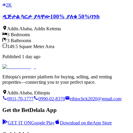
2K
ዲጅታል ካርታ ያላቸው100% ያለቁ 50%ባንክ
Addis Ababa
,
Addis Ketema
3
Bedrooms
3
Bathrooms
149.5
Square Meter
Area
Published
1 day ago
Ethiopia's premier platform for buying, selling, and renting
properties—connecting you to your perfect space.
Addis Ababa, Ethiopia
0911-70-1777
0990-02-8370
ethioclick2020@gmail.com
Get the BetDelala App
GET IT ON
Google Play
Download on the
App Store