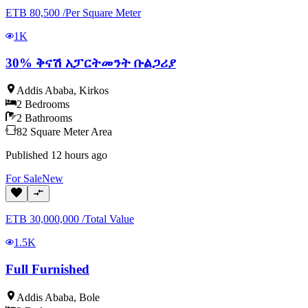
ETB
80,500
/
Per Square Meter
1K
30% ቅናሽ አፓርትመንት ቡልጋሪያ
Addis Ababa
,
Kirkos
2
Bedrooms
2
Bathrooms
82
Square Meter
Area
Published
12 hours ago
For
Sale
New
ETB
30,000,000
/
Total Value
1.5K
Full Furnished
Addis Ababa
,
Bole