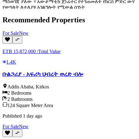
ማስወገጃ ያለው ። አውቶማቲክ ጀነሬተር የተገጠመለት የከርሰ ምድር ውሃ
የወጣለት ለተለያዩ አገልግሎት የሚውል ሰገነት
Recommended Properties
For
Sale
New
ETB
15,872,000
/
Total Value
1.4K
ቡልጋሪያ - አፍሪካ ህብረት ወረድ ብሎ
Addis Ababa
,
Kirkos
2
Bedrooms
2
Bathrooms
124
Square Meter
Area
Published
1 day ago
For
Sale
New