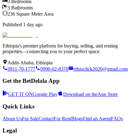
3
Bedrooms
3
Bathrooms
236
Square Meter
Area
Published
1 day ago
Ethiopia's premier platform for buying, selling, and renting
properties—connecting you to your perfect space.
Addis Ababa, Ethiopia
0911-70-1777
0990-02-8370
ethioclick2020@gmail.com
Get the BetDelala App
GET IT ON
Google Play
Download on the
App Store
Quick Links
About Us
For Sale
Contact
For Rent
Blogs
Find an Agent
FAQs
Legal