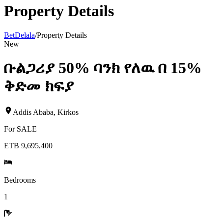
Property Details
BetDelala
/
Property Details
New
ቡልጋሪያ 50% ባንክ የለዉ በ 15%
ቅድመ ክፍያ
Addis Ababa
,
Kirkos
For
SALE
ETB 9,695,400
Bedrooms
1