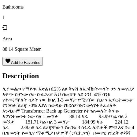
Bathrooms
1
Area
88.14
Square Meter
Add to Favorites
Description
ሊያመልጦ የማይገባ እድል በ12% ልዩ ቅናሽ ለኢንቨስትመንት ሆነ ለመኖሪያ
አዋጭ በሆነው ቦታ ቡልጋሪያ AU በመሸጥ ላይ ነን! 50% ባንክ
የተመቻቸለት ሳይት ነው ከባለ 1-3 መኝታ የሚገኘው ሲሆን አፓርትመንቱ
የግንባታ ደረጃ 70% እያለ ከወዲሁ የከርሰምድር ውሃየተቆፈረለት
እንዲሁም Transformer Back up Genereter የተገጠመለት ቅንጡ
አፓርትመንት ነው ባለ 1 መኝታ 88.14 ካሬ 93.99 ካሬ ባለ 2
መኝታ 151.71 ካሬ ባለ 3 መኝታ 184.99 ካሬ 224.12
ካሬ 238.68 ካሬ ደረጃቸውን የጠበቁ 3 ሰፋፊ ሊፍቶች ምቹ እና በቂ 4
ቤዝመንት የመኪና ማቆሚያ ቦታዎች ( ፓርኪንግ) ዘመናዊ የደረቅ ቆሻሻ