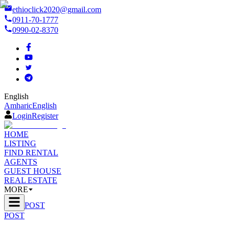
ethioclick2020@gmail.com
0911-70-1777
0990-02-8370
English
Amharic
English
Login
Register
HOME
LISTING
FIND RENTAL
AGENTS
GUEST HOUSE
REAL ESTATE
MORE
POST
POST