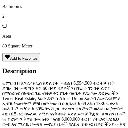
Bathrooms
2
Area
89
Square Meter
Add to Favorites
Description
ቴምር በ ቡልጋሪያ አዲስ እድል ይዞ መቷል️ በ5,554,500 ብር ብቻ ቤት
ይግዙ! በተመጣጣኝ ዋጋ ከ8 በላይ ሳይቶችን በጥራት ገንብቶ ፈጥኖ
በማስረከብ በአጭር ጊዜ ብዙዎችን የቤት ባለቤት ያደረገው ድርጅታችን
Temer Real Estate, አሁን ደሞ ከ Africa Union አጠገብ ለመኖሪያም ለ
ኢንቨስትመንትም ምቹ በሆነችው በ ቡልጋሪያ ከ 69 እስከ 133ካሬ ድረስ
ከባለ 1 -3 መኝታ ከ 30% ቅናሽ ጋር ቀሪውን ያለምንም ወለድ በኢትዮጵያ
ብር በ15 ዙር ከፍለው የሚያጠናቅቁበት እድል አመቻችቷል:: ለውስን ቤቶች
የተደረገውን ቅናሽ በመጠቀም እስከ 6,000,000 ብር በማትረፍ: የእነዚህ
ውብ እና ማራኪ ዘመናዊ መኖሪያ ቤቶች ባለቤት ይሁኑ:: ቤቶቻችን የ መዋኛ