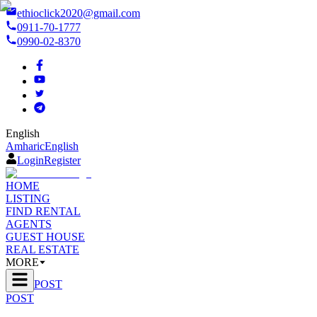
ethioclick2020@gmail.com
0911-70-1777
0990-02-8370
English
Amharic
English
Login
Register
HOME
LISTING
FIND RENTAL
AGENTS
GUEST HOUSE
REAL ESTATE
MORE
POST
POST