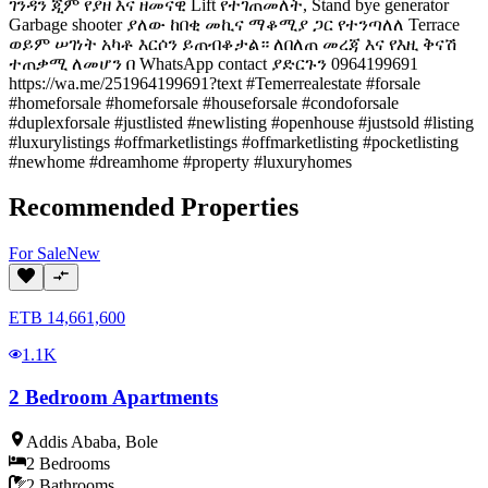
ገንዳን ጂም የያዘ እና ዘመናዊ Lift የተገጠመለት, Stand bye generator
Garbage shooter ያለው ከበቂ መኪና ማቆሚያ ጋር የተንጣለለ Terrace
ወይም ሠገነት አካቶ እርሶን ይጠብቆታል። ለበለጠ መረጃ እና የእዚ ቅናሽ
ተጠቃሚ ለመሆን በ WhatsApp contact ያድርጉን 0964199691
https://wa.me/251964199691?text #Temerrealestate #forsale
#homeforsale #homeforsale #houseforsale #condoforsale
#duplexforsale #justlisted #newlisting #openhouse #justsold #listing
#luxurylistings #offmarketlistings #offmarketlisting #pocketlisting
#newhome #dreamhome #property #luxuryhomes
Recommended Properties
For
Sale
New
ETB
14,661,600
1.1K
2 Bedroom Apartments
Addis Ababa
,
Bole
2
Bedrooms
2
Bathrooms