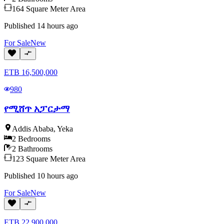
164
Square Meter
Area
Published
14 hours ago
For
Sale
New
ETB
16,500,000
980
የሚሸጥ አፓርታማ
Addis Ababa
,
Yeka
2
Bedrooms
2
Bathrooms
123
Square Meter
Area
Published
10 hours ago
For
Sale
New
ETB
22,900,000