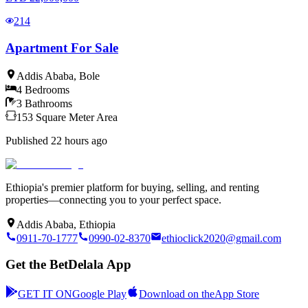
214
Apartment For Sale
Addis Ababa
,
Bole
4
Bedrooms
3
Bathrooms
153
Square Meter
Area
Published
22 hours ago
Ethiopia's premier platform for buying, selling, and renting
properties—connecting you to your perfect space.
Addis Ababa, Ethiopia
0911-70-1777
0990-02-8370
ethioclick2020@gmail.com
Get the BetDelala App
GET IT ON
Google Play
Download on the
App Store