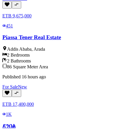
ETB
9,675,000
451
Piassa Tener Real Estate
Addis Ababa
,
Arada
2
Bedrooms
2
Bathrooms
86
Square Meter
Area
Published
16 hours ago
For
Sale
New
ETB
17,400,000
1K
ደንበል