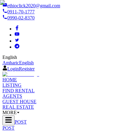
ethioclick2020@gmail.com
0911-70-1777
0990-02-8370
English
Amharic
English
Login
Register
HOME
LISTING
FIND RENTAL
AGENTS
GUEST HOUSE
REAL ESTATE
MORE
POST
POST