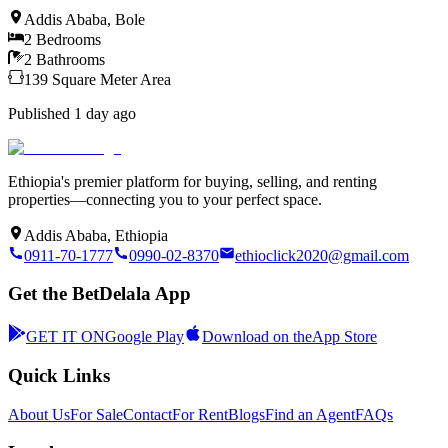
Addis Ababa
,
Bole
2
Bedrooms
2
Bathrooms
139
Square Meter
Area
Published
1 day ago
Ethiopia's premier platform for buying, selling, and renting
properties—connecting you to your perfect space.
Addis Ababa, Ethiopia
0911-70-1777
0990-02-8370
ethioclick2020@gmail.com
Get the BetDelala App
GET IT ON
Google Play
Download on the
App Store
Quick Links
About Us
For Sale
Contact
For Rent
Blogs
Find an Agent
FAQs