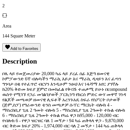
2
Area
144
Square Meter
Add to Favorites
Description
ቦሌ ላይ የመጀመሪያው 20,000 ካሬ ላይ ያረፈ ሰፊ እጅግ ዘመናዊ
ኮምፓውንድ 6ኛ ብሎካችን ማራኪ እይታ እና ማራኪ ዲዛይን እና ፈጣን
ግንባታ በቂ የተፈጥሮ ብርሃን እንዲሁም ንፁህ እና ነፋሻማ አየር ያገኛሉ
ከ20% ቅድመ ክፍያ ጀምሮ በመክፈል የቅናሹ ተጠቃሚ ይሁኑ በcompound
ዉስጥ የሚገኙ የጋራ መገልገያወች ፓርኪንግ የከርሰ ምድር ውሃ መዋኛ ገንዳ
የልጆች መጫወቻ ዘመናዊ ሊፍቶች አረንጉአዴ ስፍራ የስፖርት ቦታወች
(ጅም,ስፓ) የግራውንድ ቴንስ መጫዎቻ ሱፐር ማርኬት ብሎክ 4 -
ማስረከቢያ ጊዜ 2 ዓመት ብሎክ 5 - ማስረከቢያ ጊዜ 2ዓመት ተኩል ብሎክ
6 - ማስረከቢያ ጊዜ 2ዓመት ተኩል የካሬ ዋጋ ከ95,000 - 120,000 ብር
የብሎክ 6 - የዋጋ ዝርዝር ባለ 1 መኝታ ፡ 94 ካሬ ጠቅላላ ዋጋ - 9,870,000
ብር ቅድመ ክፍያ 20% - 1,974,000 ብር ባለ 2 መኝታ ፡ 144 ካሬ ጠቅላላ