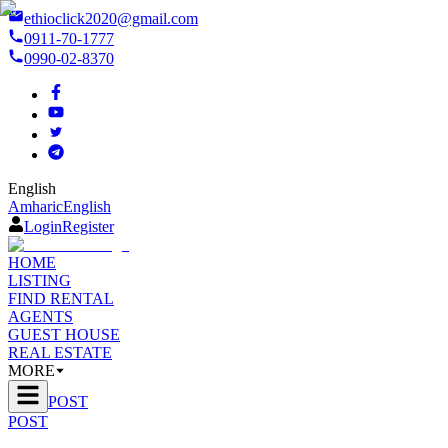
ethioclick2020@gmail.com
0911-70-1777
0990-02-8370
English
Amharic
English
Login
Register
HOME
LISTING
FIND RENTAL
AGENTS
GUEST HOUSE
REAL ESTATE
MORE
POST
POST