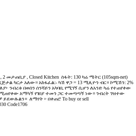
ታጠቢያ , Closed Kitchen ️ ስፋት: 130 ካሬ ሜትር (105sqm-net) ️
ዲጅታል ካርታ አለው። አከፋፈል:- ካሽ ዋጋ = 13 ሚሊዮን ብር። ኮሚሽን: 2%
መታት ማጠቃለያ፦ ንብረቱ በወሰን ሰንሻይን አካባቢ የሚገኝ ሲሆን ለአንድ ካሬ የተጠየቀው
 ከሚጠየቀው አማካኝ የገበያ ተመን ጋር ተመጣጣኝ ነው። ንብረት ገዝተው
ደውሉልን። ️ ለማየት ፦ በቀጠሮ To buy or sell
3030 Code1706