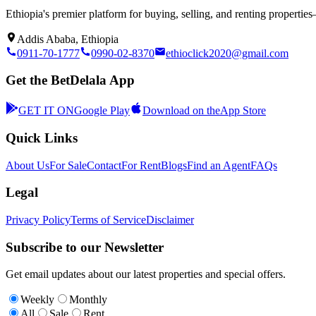
Ethiopia's premier platform for buying, selling, and renting properti
Addis Ababa, Ethiopia
0911-70-1777
0990-02-8370
ethioclick2020@gmail.com
Get the BetDelala App
GET IT ON
Google Play
Download on the
App Store
Quick Links
About Us
For Sale
Contact
For Rent
Blogs
Find an Agent
FAQs
Legal
Privacy Policy
Terms of Service
Disclaimer
Subscribe to our Newsletter
Get email updates about our latest properties and special offers.
Weekly
Monthly
All
Sale
Rent