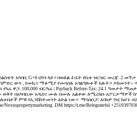
ስቴት አካባቢ G+6 ህንፃ ላይ። በወለል 4 ቤት የቤቱ ዝርዝር መረጃ ️ 2 መኝታ , 2 መ
 የከርሰምድር ውሃ , የመኪና ማቆሚያ የመሳሰሉ አገልግሎቶች አሉት። ዶክመንት:- 
 4.15% የካሬ ዋጋ: 100,000 ብር/ካሬ | Payback Before-Tax: 24.1 ዓ
ም በአሁኑ ወቅት በአካባቢው አዲስና ሙሉ በሙሉ አልቀው ለሚረከቡ አፓርታማዎች
 ባለሀብቶች ምቹ የኢንቨስትመንት ዕድል ነው። ️ ማሳሰቢያ: እባክዎ ገዢ ከሆኑ ብቻ ይ
me/Nexuspropertymarketing .DM https://t.me/Belegrateful +25193970