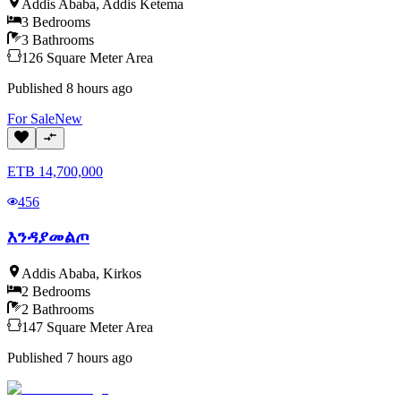
Addis Ababa
,
Addis Ketema
3
Bedrooms
3
Bathrooms
126
Square Meter
Area
Published
8 hours ago
For
Sale
New
ETB
14,700,000
456
እንዳያመልጦ
Addis Ababa
,
Kirkos
2
Bedrooms
2
Bathrooms
147
Square Meter
Area
Published
7 hours ago