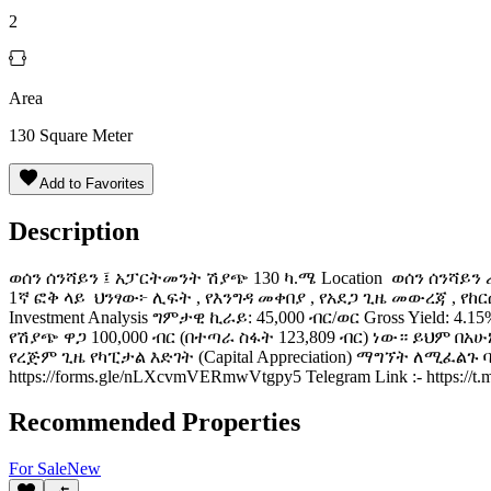
2
Area
130
Square Meter
Add to Favorites
Description
ወሰን ሰንሻይን ፤ አፓርትመንት ሽያጭ 130 ካ.ሜ Location ️ ወሰን ሰንሻይን ሪል
1ኛ ፎቅ ላይ ️ ህንፃው፦ ሊፍት , የእንግዳ መቀበያ , የአደጋ ጊዜ መውረጃ ,
Investment Analysis ግምታዊ ኪራይ: 45,000 ብር/ወር Gross Yield:
የሽያጭ ዋጋ 100,000 ብር (በተጣራ ስፋት 123,809 ብር) ነው። ይህ
የረጅም ጊዜ የካፒታል እድገት (Capital Appreciation) ማግኘት ለሚፈልጉ
https://forms.gle/nLXcvmVERmwVtgpy5 Telegram Link :- https://t.
Recommended Properties
For
Sale
New