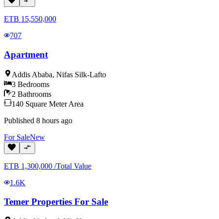
ETB
15,550,000
707
Apartment
Addis Ababa
,
Nifas Silk-Lafto
3
Bedrooms
2
Bathrooms
140
Square Meter
Area
Published
8 hours ago
For
Sale
New
ETB
1,300,000
/
Total Value
1.6K
Temer Properties For Sale